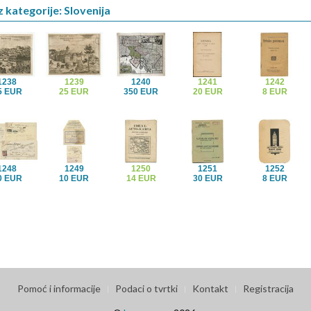
z kategorije: Slovenija
1238
1239
1240
1241
1242
5 EUR
25 EUR
350 EUR
20 EUR
8 EUR
1248
1249
1250
1251
1252
0 EUR
10 EUR
14 EUR
30 EUR
8 EUR
Pomoć i informacije
Podaci o tvrtki
Kontakt
Registracija