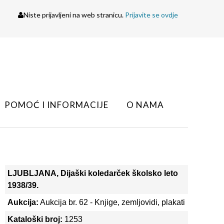
Niste prijavljeni na web stranicu.
Prijavite se ovdje
POMOĆ I INFORMACIJE
O NAMA
LJUBLJANA, Dijaški koledarček školsko leto
1938/39.
Aukcija:
Aukcija br. 62 - Knjige, zemljovidi, plakati
Kataloški broj:
1253