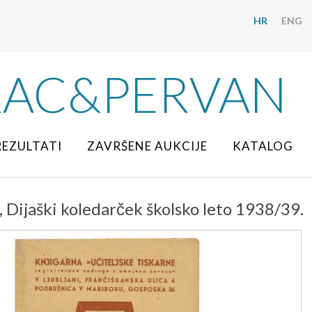
HR
ENG
RAC&PERVAN
REZULTATI
ZAVRŠENE AUKCIJE
KATALOG
Dijaški koledarček školsko leto 1938/39.