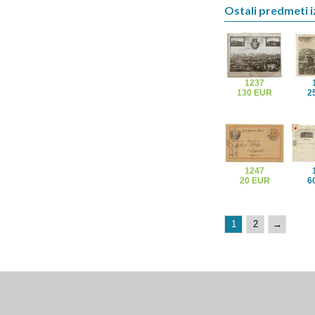
Ostali predmeti i
1237
130 EUR
2
1247
20 EUR
6
1
2
→