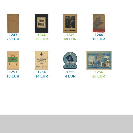
1243
1244
1245
1246
25 EUR
30 EUR
40 EUR
10 EUR
1253
1254
1255
1256
10 EUR
14 EUR
4 EUR
20 EUR