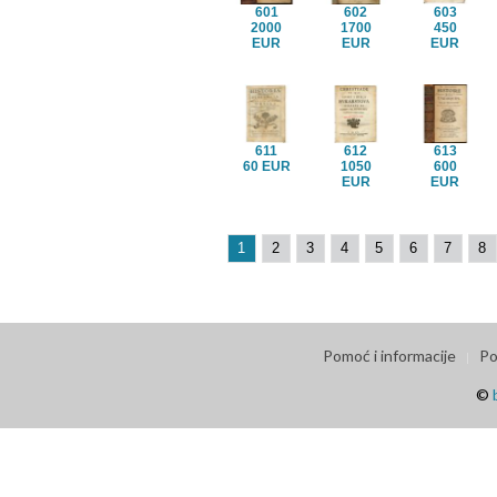
601
602
603
2000
1700
450
EUR
EUR
EUR
611
612
613
60 EUR
1050
600
EUR
EUR
1
2
3
4
5
6
7
8
Pomoć i informacije
Po
©