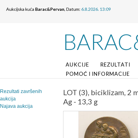
Aukcijska kuća
Barac&Pervan
, Datum:
6.8.2026. 13:09
BARAC
AUKCIJE
REZULTATI
POMOĆ I INFORMACIJE
LOT (3), biciklizam, 2
Rezultati završenih
aukcija
Ag - 13,3 g
Najava aukcija