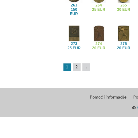
263
264
265
150
25 EUR
30 EUR
EUR
273
274
275
25 EUR
20 EUR
20 EUR
1
2
→
Pomoć i informacije
Po
©