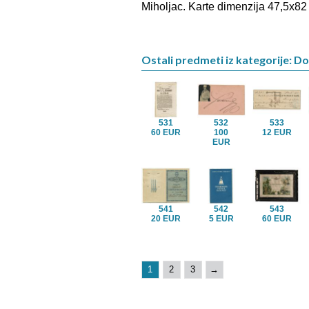
Miholjac. Karte dimenzija 47,5x82
Ostali predmeti iz kategorije: D
531
532
533
60 EUR
100
12 EUR
EUR
541
542
543
20 EUR
5 EUR
60 EUR
1
2
3
→