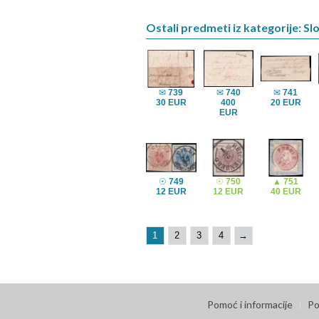
Ostali predmeti iz kategorije: Sl
✉
739
✉
740
✉
741
30 EUR
400
20 EUR
EUR
☉
749
☉
750
▲
751
12 EUR
12 EUR
40 EUR
1
2
3
4
→
Pomoć i informacije
Po