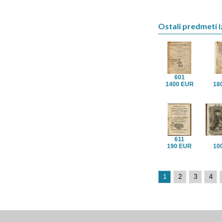
Ostali predmeti i
601
1400 EUR
18
611
190 EUR
10
1
2
3
4