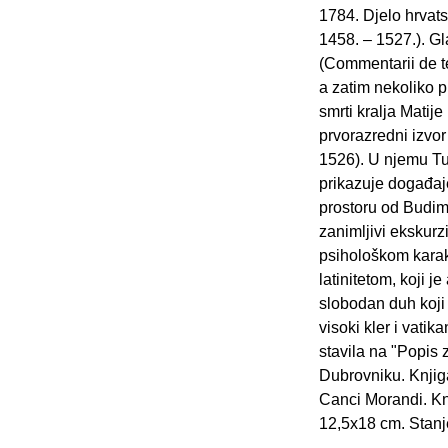
1784. Djelo hrvat
1458. – 1527.). G
(Commentarii de te
a zatim nekoliko 
smrti kralja Matij
prvorazredni izvor
1526). U njemu Tub
prikazuje događaje
prostoru od Budim
zanimljivi ekskurzi
psihološkom karakt
latinitetom, koji 
slobodan duh koji 
visoki kler i vatik
stavila na "Popis 
Dubrovniku. Knjiga
Canci Morandi. Knj
12,5x18 cm. Stanje