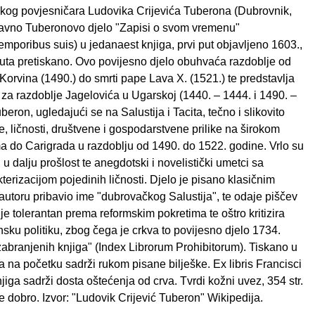
skog povjesničara Ludovika Crijevića Tuberona (Dubrovnik,
lavno Tuberonovo djelo "Zapisi o svom vremenu"
mporibus suis) u jedanaest knjiga, prvi put objavljeno 1603.,
puta pretiskano. Ovo povijesno djelo obuhvaća razdoblje od
e Korvina (1490.) do smrti pape Lava X. (1521.) te predstavlja
 za razdoblje Jagelovića u Ugarskoj (1440. – 1444. i 1490. –
eron, ugledajući se na Salustija i Tacita, tečno i slikovito
, ličnosti, društvene i gospodarstvene prilike na širokom
a do Carigrada u razdoblju od 1490. do 1522. godine. Vrlo su
 u dalju prošlost te anegdotski i novelistički umetci sa
erizacijom pojedinih ličnosti. Djelo je pisano klasičnim
je autoru pribavio ime "dubrovačkog Salustija", te odaje piščev
je tolerantan prema reformskim pokretima te oštro kritizira
ansku politiku, zbog čega je crkva to povijesno djelo 1734.
zabranjenih knjiga" (Index Librorum Prohibitorum). Tiskano u
 na početku sadrži rukom pisane bilješke. Ex libris Francisci
iga sadrži dosta oštećenja od crva. Tvrdi kožni uvez, 354 str.
 dobro. Izvor: "Ludovik Crijević Tuberon" Wikipedija.