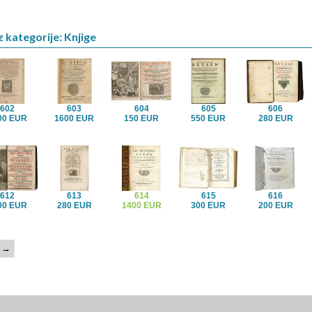
z kategorije: Knjige
602
603
604
605
606
00 EUR
1600 EUR
150 EUR
550 EUR
280 EUR
612
613
614
615
616
00 EUR
280 EUR
1400 EUR
300 EUR
200 EUR
→