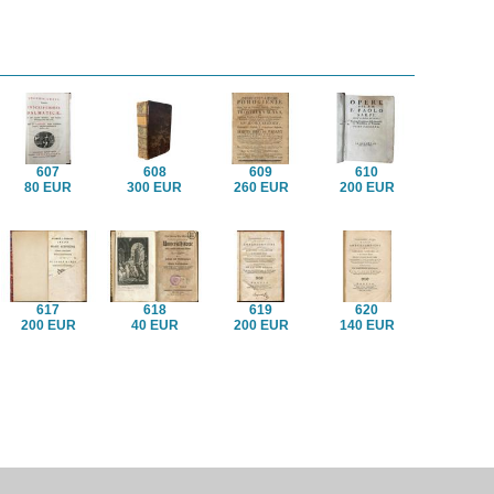
607
608
609
610
80 EUR
300 EUR
260 EUR
200 EUR
617
618
619
620
200 EUR
40 EUR
200 EUR
140 EUR