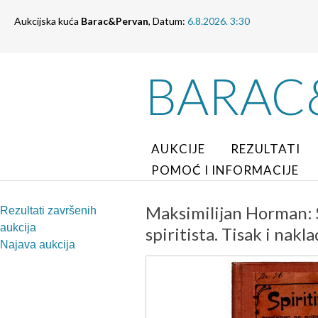
Aukcijska kuća
Barac&Pervan
, Datum:
6.8.2026. 3:30
BARAC
AUKCIJE
REZULTATI
POMOĆ I INFORMACIJE
Maksimilijan Horman: S
Rezultati završenih
aukcija
spiritista. Tisak i nak
Najava aukcija