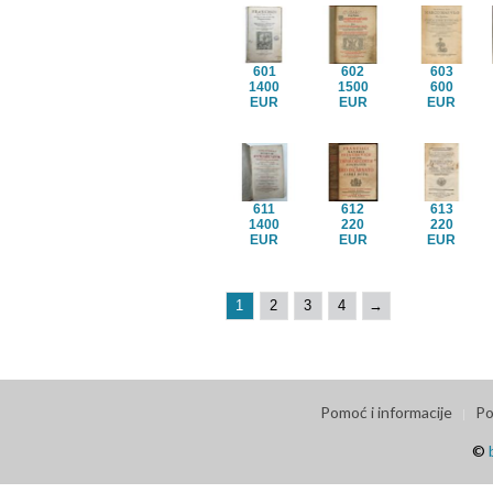
601
602
603
1400
1500
600
EUR
EUR
EUR
611
612
613
1400
220
220
EUR
EUR
EUR
1
2
3
4
→
Pomoć i informacije
Po
©