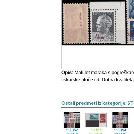
Opis:
Mali lot maraka s pogreškam
tiskarske ploče itd. Dobra kvaliteta
Ostali predmeti iz kategorije: ST
**
1352
*
1353
**
1354