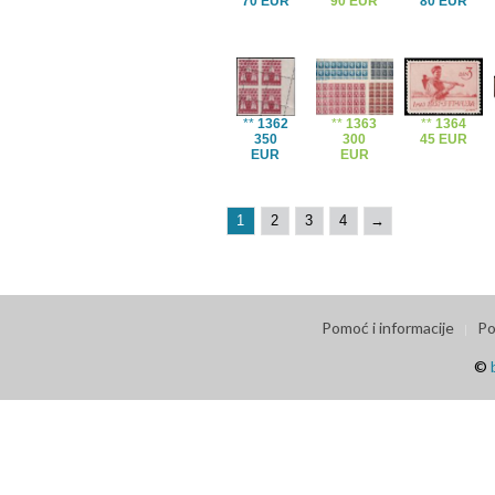
70 EUR
90 EUR
80 EUR
**
1362
**
1363
**
1364
350
300
45 EUR
EUR
EUR
1
2
3
4
→
Pomoć i informacije
Po
©