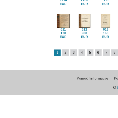
1150
2200
550
EUR
EUR
EUR
611
612
613
120
900
160
EUR
EUR
EUR
1
2
3
4
5
6
7
8
Pomoć i informacije
Po
©