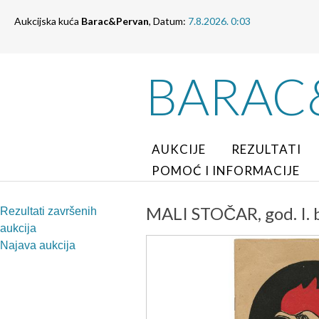
Aukcijska kuća
Barac&Pervan
, Datum:
7.8.2026. 0:03
BARAC
AUKCIJE
REZULTATI
POMOĆ I INFORMACIJE
MALI STOČAR, god. I. br
Rezultati završenih
aukcija
Najava aukcija