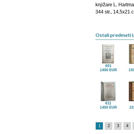
knjižare L. Hartman
344 str., 14,5x21 c
Ostali predmeti i
601
1400 EUR
15
611
1400 EUR
22
1
2
3
4