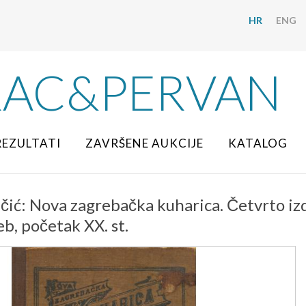
HR
ENG
RAC&PERVAN
REZULTATI
ZAVRŠENE AUKCIJE
KATALOG
ić: Nova zagrebačka kuharica. Četvrto izda
eb, početak XX. st.