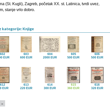
a (St. Kugli), Zagreb, početak XX. st. Latinica, tvrdi uvez,
m, stanje vrlo dobro.
z kategorije: Knjige
602
603
604
605
606
00 EUR
600 EUR
2000 EUR
500 EUR
500 EUR
612
613
614
615
616
0 EUR
220 EUR
300 EUR
360 EUR
320 EUR
→