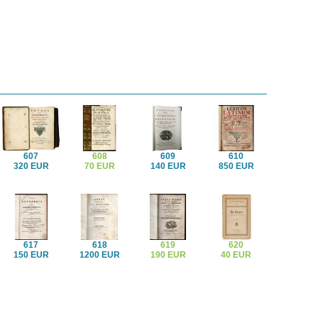
607
608
609
610
320 EUR
70 EUR
140 EUR
850 EUR
617
618
619
620
150 EUR
1200 EUR
190 EUR
40 EUR