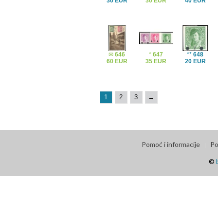
30 EUR
30 EUR
40 EUR
✉
646
*
647
**
648
60 EUR
35 EUR
20 EUR
1
2
3
→
Pomoć i informacije
Po
©