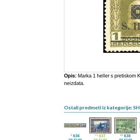
Opis:
Marka 1 heller s pretisko
neizdata.
Ostali predmeti iz kategorije: S
*
636
**
637
**
638