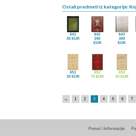
Ostali predmeti iz kategorije: Kn
641
642
643
45 EUR
390
300
EUR
EUR
651
652
653
30 EUR
70 EUR
25 EUR
←
1
2
3
4
5
6
7
Pomoć i informacije
Po