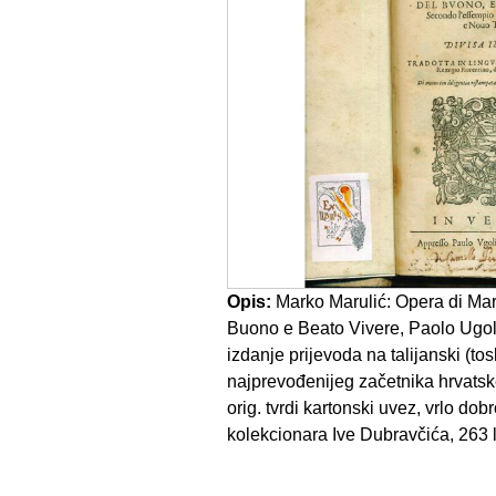
Opis:
Marko Marulić: Opera di Marc
Buono e Beato Vivere, Paolo Ugol
izdanje prijevoda na talijanski (to
najprevođenijeg začetnika hrvatske
orig. tvrdi kartonski uvez, vrlo dob
kolekcionara Ive Dubravčića, 263 lis