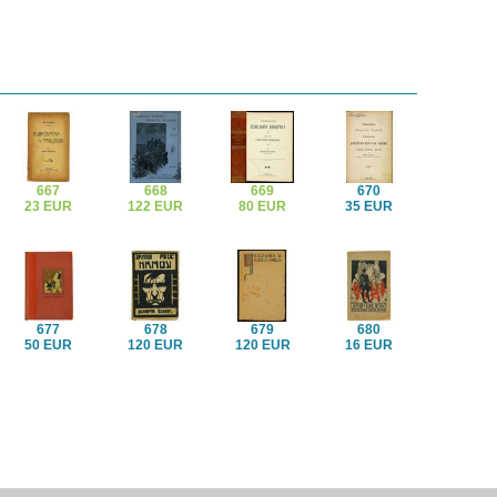
667
668
669
670
23 EUR
122 EUR
80 EUR
35 EUR
677
678
679
680
50 EUR
120 EUR
120 EUR
16 EUR