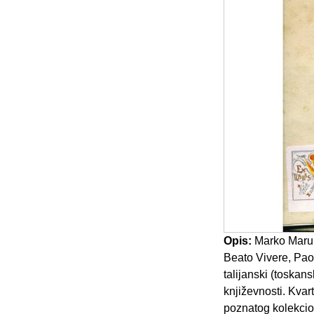
Opis:
Marko Maruli
Beato Vivere, Pao
talijanski (toskan
književnosti. Kvart
poznatog kolekcion