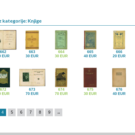
z kategorije: Knjige
662
663
664
665
666
0 EUR
30 EUR
30 EUR
40 EUR
20 EUR
672
673
674
675
676
0 EUR
70 EUR
70 EUR
30 EUR
40 EUR
4
5
6
7
8
9
→