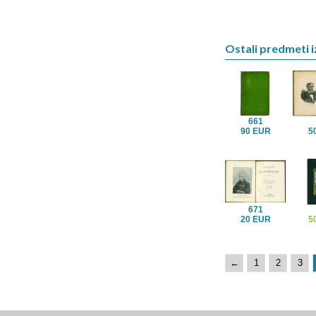
Ostali predmeti i
661
90 EUR
5
671
20 EUR
5
←
1
2
3