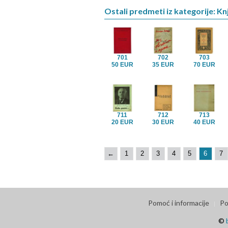
Ostali predmeti iz kategorije: Kn
701
702
703
50 EUR
35 EUR
70 EUR
711
712
713
20 EUR
30 EUR
40 EUR
←
1
2
3
4
5
6
7
Pomoć i informacije
Po
©