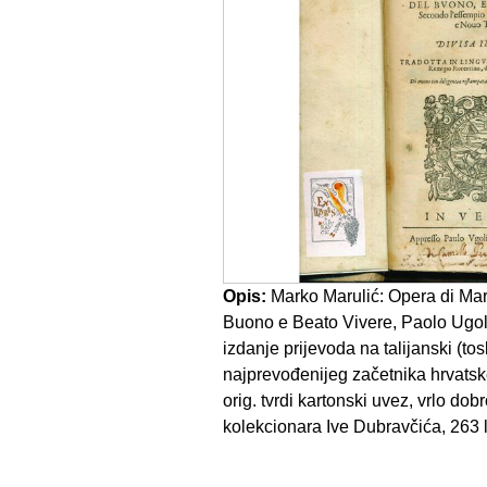
Opis:
Marko Marulić: Opera di Marc
Buono e Beato Vivere, Paolo Ugol
izdanje prijevoda na talijanski (to
najprevođenijeg začetnika hrvatske
orig. tvrdi kartonski uvez, vrlo dob
kolekcionara Ive Dubravčića, 263 lis