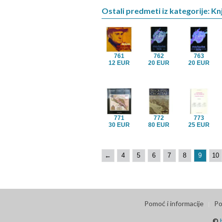
Ostali predmeti iz kategorije: Kn
761
762
763
12 EUR
20 EUR
20 EUR
771
772
773
30 EUR
80 EUR
25 EUR
←
4
5
6
7
8
9
10
Pomoć i informacije
Po
©