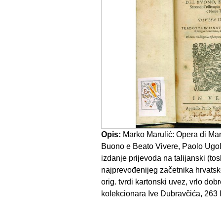
Opis:
Marko Marulić: Opera di Marc
Buono e Beato Vivere, Paolo Ugol
izdanje prijevoda na talijanski (to
najprevođenijeg začetnika hrvatske
orig. tvrdi kartonski uvez, vrlo dob
kolekcionara Ive Dubravčića, 263 lis