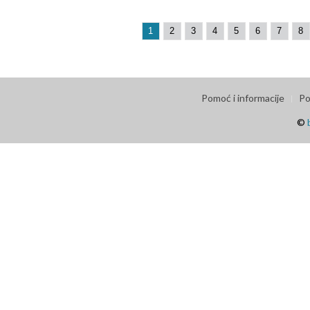
1
2
3
4
5
6
7
8
Pomoć i informacije
Po
©