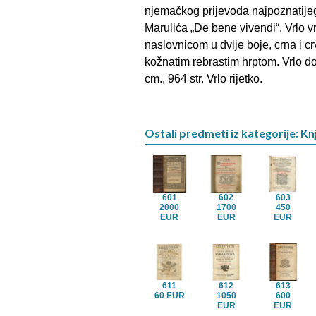
njemačkog prijevoda najpoznatijeg
Marulića „De bene vivendi“. Vrlo v
naslovnicom u dvije boje, crna i c
kožnatim rebrastim hrptom. Vrlo d
cm., 964 str. Vrlo rijetko.
Ostali predmeti iz kategorije: Knj
601
602
603
2000
1700
450
EUR
EUR
EUR
611
612
613
60 EUR
1050
600
EUR
EUR