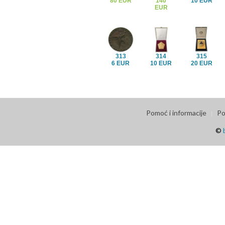
80 EUR
140
10 EUR
EUR
313
314
315
6 EUR
10 EUR
20 EUR
Pomoć i informacije
Po
©