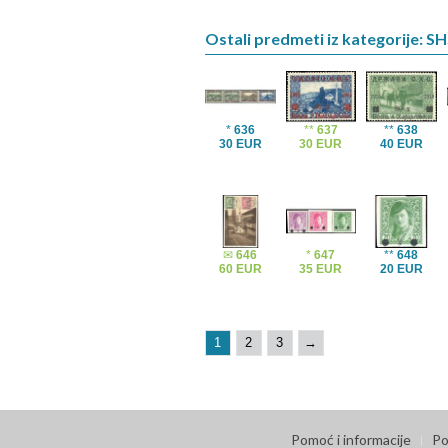
Ostali predmeti iz kategorije: S
*
636
**
637
**
638
30 EUR
30 EUR
40 EUR
✉
646
*
647
**
648
60 EUR
35 EUR
20 EUR
1
2
3
→
Pomoć i informacije
Po