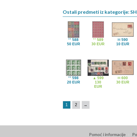
Ostali predmeti iz kategorije: S
**
588
**
589
✉
590
50 EUR
30 EUR
10 EUR
**
598
▲
599
✉
600
20 EUR
130
30 EUR
EUR
1
2
→
Pomoć i informacije
Po