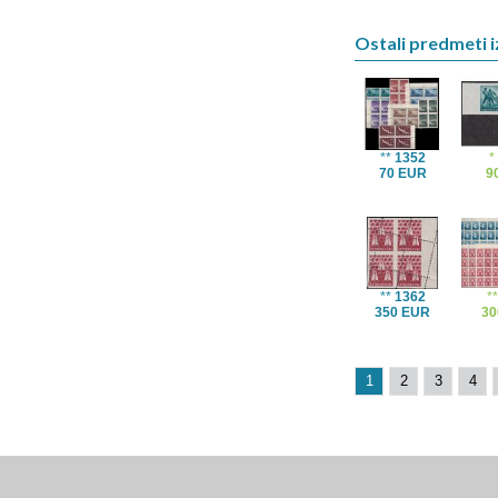
Ostali predmeti i
**
1352
70 EUR
9
**
1362
*
350 EUR
30
1
2
3
4