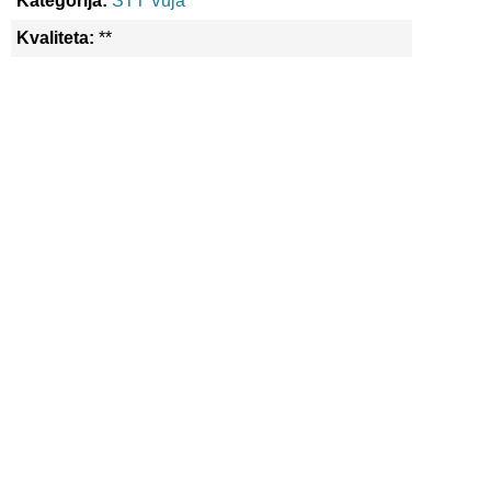
Kategorija:
STT Vuja
Kvaliteta:
**