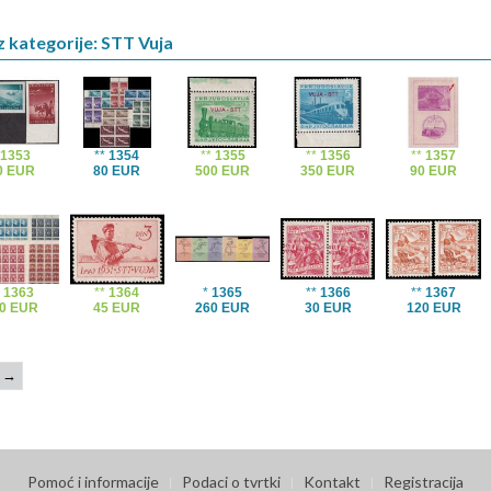
z kategorije: STT Vuja
*
1353
**
1354
**
1355
**
1356
**
1357
0 EUR
80 EUR
500 EUR
350 EUR
90 EUR
*
1363
**
1364
*
1365
**
1366
**
1367
0 EUR
45 EUR
260 EUR
30 EUR
120 EUR
→
Pomoć i informacije
Podaci o tvrtki
Kontakt
Registracija