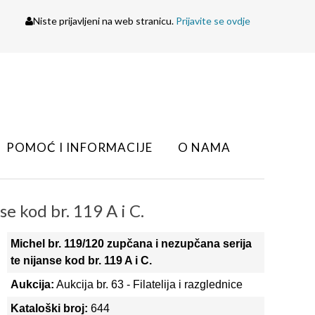
Niste prijavljeni na web stranicu.
Prijavite se ovdje
POMOĆ I INFORMACIJE
O NAMA
e kod br. 119 A i C.
Michel br. 119/120 zupčana i nezupčana serija
te nijanse kod br. 119 A i C.
Aukcija:
Aukcija br. 63 - Filatelija i razglednice
Kataloški broj:
644