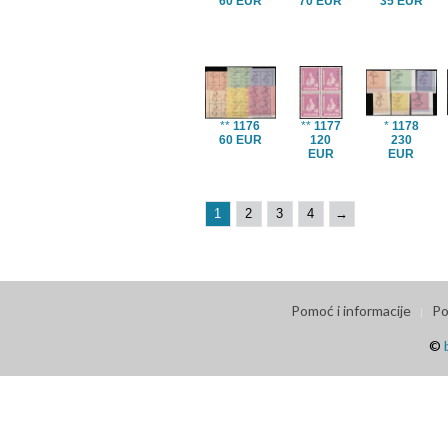
60 EUR
70 EUR
35 EUR
**
1176
**
1177
*
1178
60 EUR
120
230
EUR
EUR
1
2
3
4
→
Pomoć i informacije
Po
©