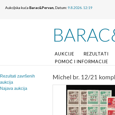
Aukcijska kuća
Barac&Pervan
, Datum:
9.8.2026. 12:19
BARAC
AUKCIJE
REZULTATI
POMOĆ I INFORMACIJE
Michel br. 12/21 kompl
Rezultati završenih
aukcija
Najava aukcija