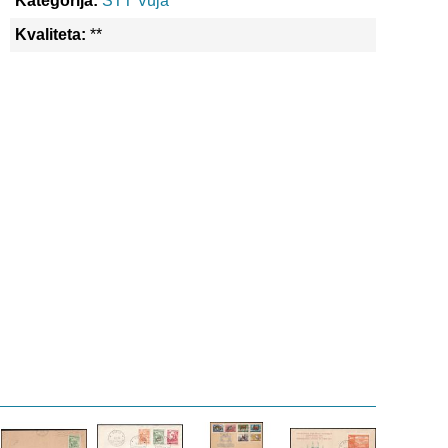
Kategorija:
STT Vuja
Kvaliteta:
**