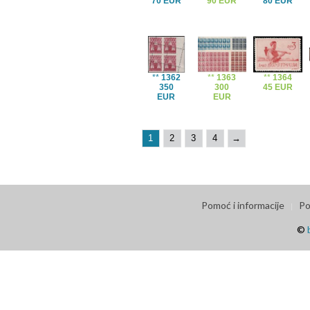
70 EUR
90 EUR
80 EUR
**
1362
**
1363
**
1364
350
300
45 EUR
EUR
EUR
1
2
3
4
→
Pomoć i informacije
Po
©