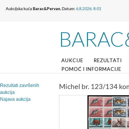
Aukcijska kuća
Barac&Pervan
, Datum:
6.8.2026. 8:01
BARAC
AUKCIJE
REZULTATI
POMOĆ I INFORMACIJE
Michel br. 123/134 kom
Rezultati završenih
aukcija
Najava aukcija