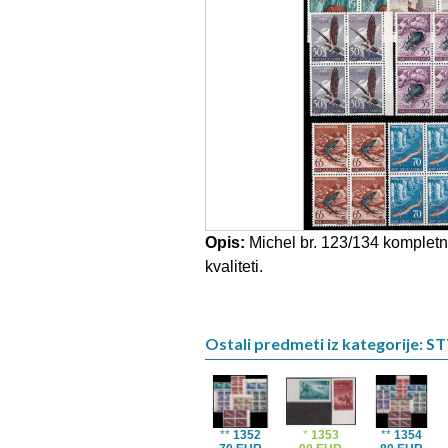
Opis:
Michel br. 123/134 kompletna 
kvaliteti.
Ostali predmeti iz kategorije: ST
**
1352
*
1353
**
1354