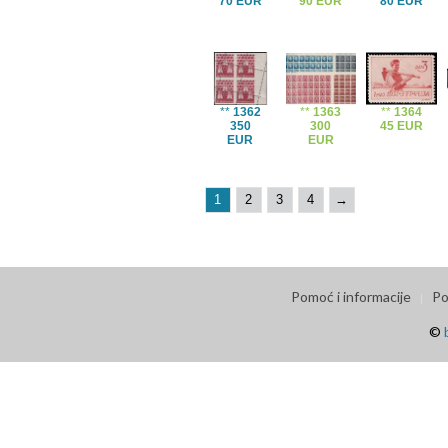
70 EUR
90 EUR
80 EUR
**
1362
**
1363
**
1364
350
300
45 EUR
EUR
EUR
1
2
3
4
→
Pomoć i informacije
Po
©