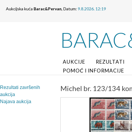
Aukcijska kuća
Barac&Pervan
, Datum:
9.8.2026. 12:19
BARAC
AUKCIJE
REZULTATI
POMOĆ I INFORMACIJE
Michel br. 123/134 kom
Rezultati završenih
aukcija
Najava aukcija