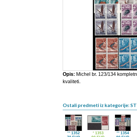
Opis:
Michel br. 123/134 kompletna 
kvaliteti.
Ostali predmeti iz kategorije: ST
**
1352
*
1353
**
1354