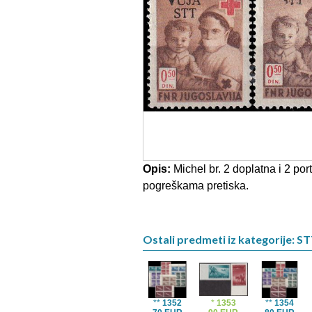
Opis:
Michel br. 2 doplatna i 2 po
pogreškama pretiska.
Ostali predmeti iz kategorije: ST
**
1352
*
1353
**
1354