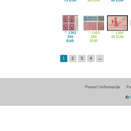
70 EUR
90 EUR
80 EUR
**
1362
**
1363
**
1364
350
300
45 EUR
EUR
EUR
1
2
3
4
→
Pomoć i informacije
Po
©