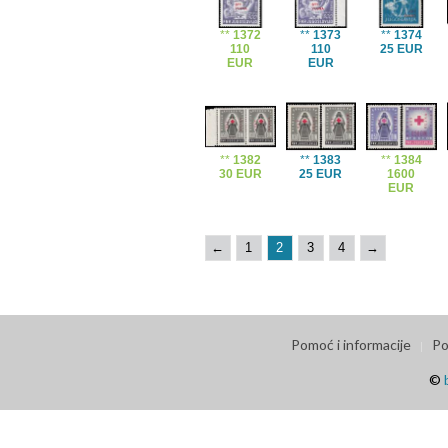
**
1372
**
1373
**
1374
110
110
25 EUR
EUR
EUR
**
1382
**
1383
**
1384
30 EUR
25 EUR
1600
EUR
←
1
2
3
4
→
Pomoć i informacije
Po
©