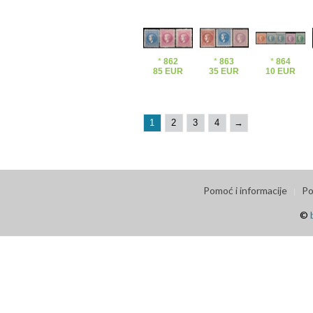
*
862
*
863
*
864
85 EUR
35 EUR
10 EUR
1
2
3
4
→
Pomoć i informacije
Po
©