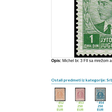
Opis:
Michel br. 3 FII sa mrežom al
Ostali predmeti iz kategorije: Srb
*
852
*
853
*
854
320
250
250
EUR
EUR
EUR