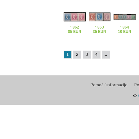
*
862
*
863
*
864
85 EUR
35 EUR
10 EUR
1
2
3
4
→
Pomoć i informacije
Po
©