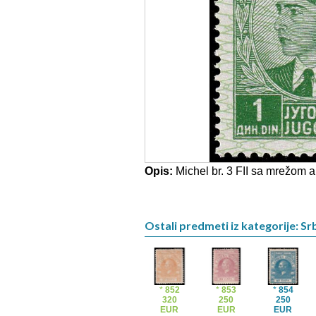
Opis:
Michel br. 3 FII sa mrežom al
Ostali predmeti iz kategorije: Srb
*
852
*
853
*
854
320
250
250
EUR
EUR
EUR