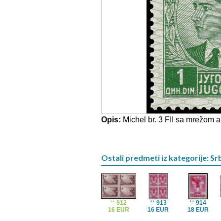
Opis:
Michel br. 3 FII sa mrežom al
Ostali predmeti iz kategorije: Srb
**
912
**
913
**
914
16 EUR
16 EUR
18 EUR