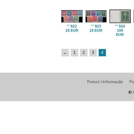
**
922
**
923
**
924
18 EUR
18 EUR
100
EUR
←
1
2
3
4
Pomoć i informacije
Po
©