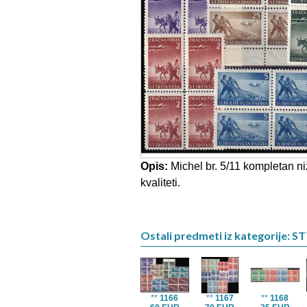
Opis:
Michel br. 5/11 kompletan niz
kvaliteti.
Ostali predmeti iz kategorije: ST
**
1166
**
1167
**
1168