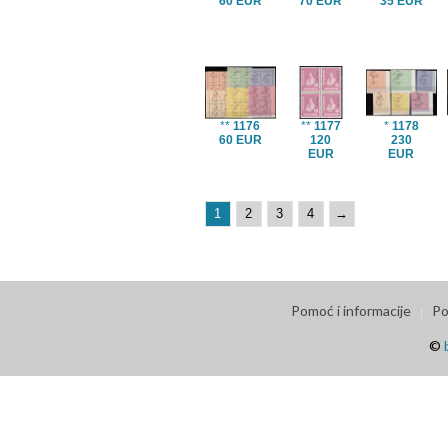
60 EUR
70 EUR
35 EUR
**
1176
**
1177
*
1178
60 EUR
120
230
EUR
EUR
1
2
3
4
→
Pomoć i informacije
Po
©