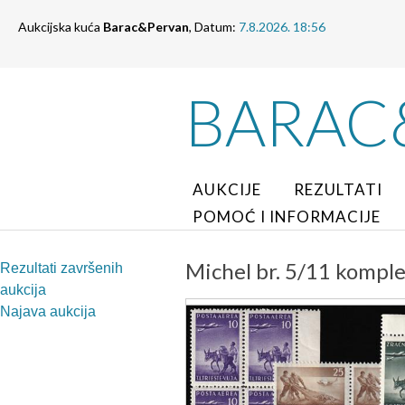
Aukcijska kuća
Barac&Pervan
, Datum:
7.8.2026. 18:56
BARAC
AUKCIJE
REZULTATI
POMOĆ I INFORMACIJE
Michel br. 5/11 komple
Rezultati završenih
aukcija
Najava aukcija