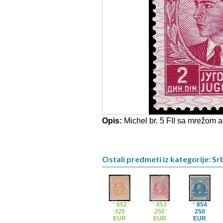
Opis:
Michel br. 5 FII sa mrežom al
Ostali predmeti iz kategorije: Srb
*
852
*
853
*
854
320
250
250
EUR
EUR
EUR