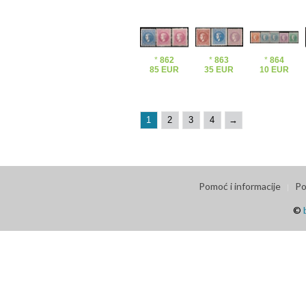
*
862
*
863
*
864
85 EUR
35 EUR
10 EUR
1
2
3
4
→
Pomoć i informacije
Po
©