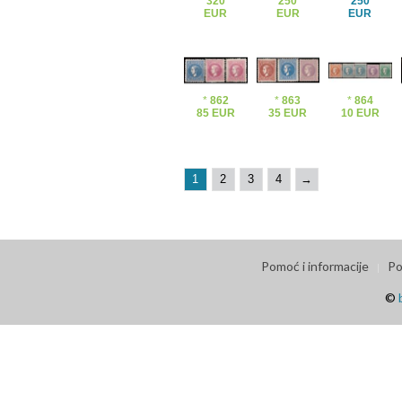
320
250
250
EUR
EUR
EUR
*
862
*
863
*
864
85 EUR
35 EUR
10 EUR
1
2
3
4
→
Pomoć i informacije
Po
©