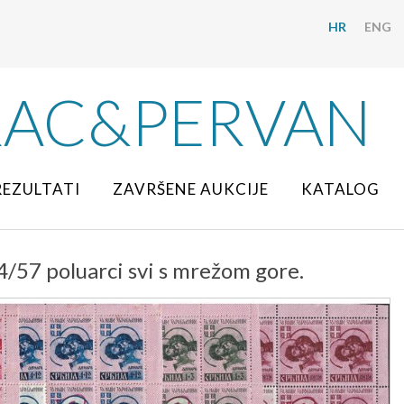
HR
ENG
RAC&PERVAN
REZULTATI
ZAVRŠENE AUKCIJE
KATALOG
4/57 poluarci svi s mrežom gore.