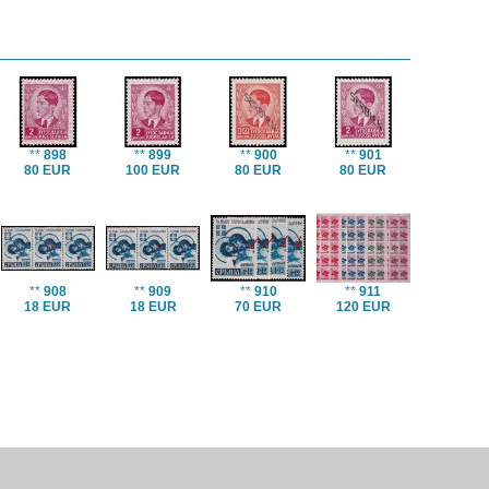
**
898
**
899
**
900
**
901
80 EUR
100 EUR
80 EUR
80 EUR
**
908
**
909
**
910
**
911
18 EUR
18 EUR
70 EUR
120 EUR