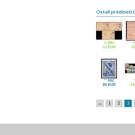
Ostali predmeti iz
✉
892
12 EUR
2
**
902
*
80 EUR
10
←
1
2
3