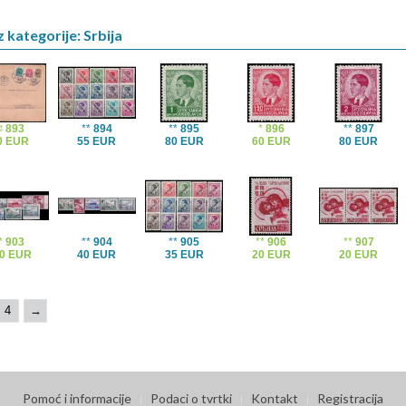
 kategorije: Srbija
✉
893
**
894
**
895
*
896
**
897
0 EUR
55 EUR
80 EUR
60 EUR
80 EUR
*
903
**
904
**
905
**
906
**
907
0 EUR
40 EUR
35 EUR
20 EUR
20 EUR
4
→
Pomoć i informacije
Podaci o tvrtki
Kontakt
Registracija