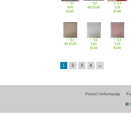
**
51
*
52
✉
53
500
40 EUR
110
EUR
EUR
**
61
**
62
**
63
45 EUR
120
130
EUR
EUR
1
2
3
4
→
Pomoć i informacije
Po
©