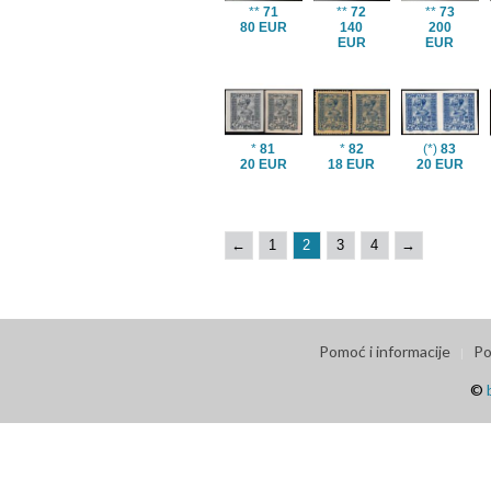
**
71
**
72
**
73
80 EUR
140
200
EUR
EUR
*
81
*
82
(*)
83
20 EUR
18 EUR
20 EUR
←
1
2
3
4
→
Pomoć i informacije
Po
©