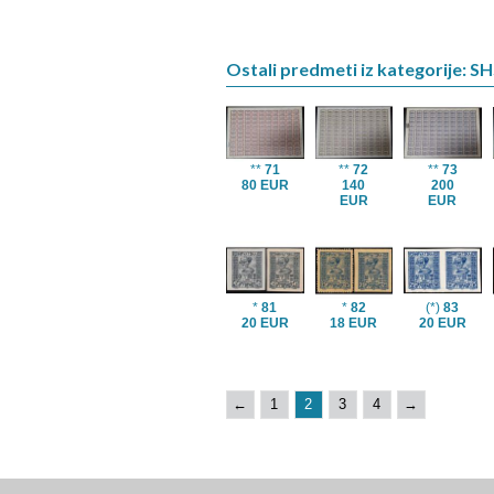
Ostali predmeti iz kategorije: S
**
71
**
72
**
73
80 EUR
140
200
EUR
EUR
*
81
*
82
(*)
83
20 EUR
18 EUR
20 EUR
←
1
2
3
4
→