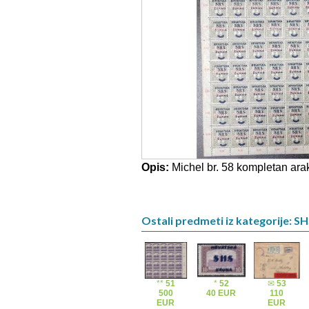
Opis:
Michel br. 58 kompletan arak 
Ostali predmeti iz kategorije: S
**
51
*
52
✉
53
500
40 EUR
110
EUR
EUR