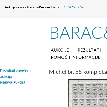
Aukcijska kuća
Barac&Pervan
, Datum:
7.8.2026. 9:26
BARAC
AUKCIJE
REZULTATI
POMOĆ I INFORMACIJE
Michel br. 58 kompletan
Rezultati završenih
aukcija
Najava aukcija