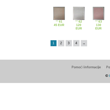
**
61
**
62
**
63
45 EUR
120
130
EUR
EUR
1
2
3
4
→
Pomoć i informacije
Po
©