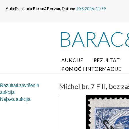
Aukcijska kuća
Barac&Pervan
, Datum:
10.8.2026. 11:59
BARAC
AUKCIJE
REZULTATI
POMOĆ I INFORMACIJE
Michel br. 7 F II, bez 
Rezultati završenih
aukcija
Najava aukcija