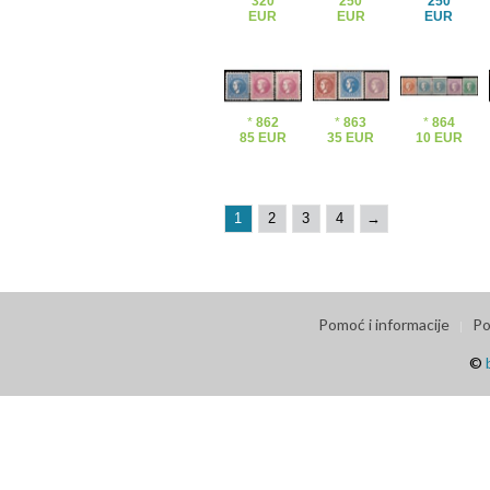
320
250
250
EUR
EUR
EUR
*
862
*
863
*
864
85 EUR
35 EUR
10 EUR
1
2
3
4
→
Pomoć i informacije
Po
©