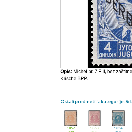
Opis:
Michel br. 7 F II, bez zaštit
Krische BPP.
Ostali predmeti iz kategorije: Srb
*
852
*
853
*
854