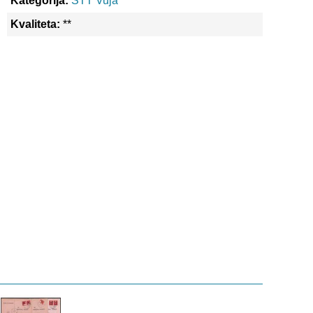
Kategorija:
STT Vuja
Kvaliteta:
**