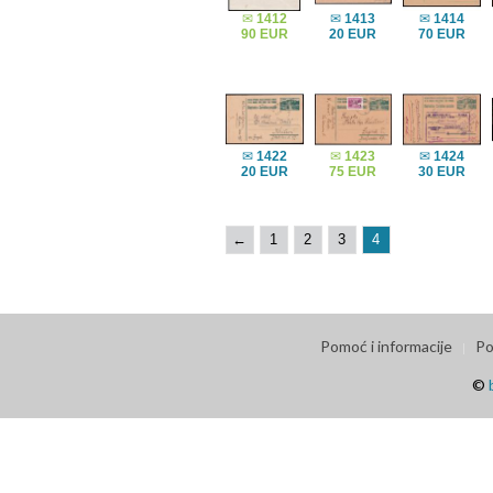
✉
1412
✉
1413
✉
1414
90 EUR
20 EUR
70 EUR
✉
1422
✉
1423
✉
1424
20 EUR
75 EUR
30 EUR
←
1
2
3
4
Pomoć i informacije
Po
©