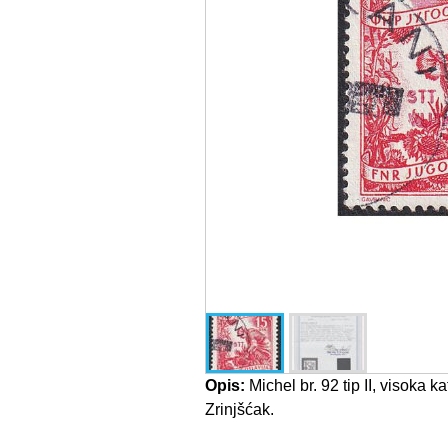
Opis:
Michel br. 92 tip II, visoka k
Zrinjšćak.