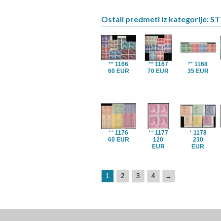
Ostali predmeti iz kategorije: ST
**
1166
**
1167
**
1168
60 EUR
70 EUR
35 EUR
**
1176
**
1177
*
1178
60 EUR
120
230
EUR
EUR
1
2
3
4
→