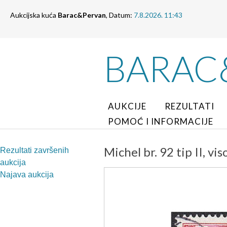
Aukcijska kuća
Barac&Pervan
, Datum:
7.8.2026. 11:43
BARAC
AUKCIJE
REZULTATI
POMOĆ I INFORMACIJE
Michel br. 92 tip II, vi
Rezultati završenih
aukcija
Najava aukcija