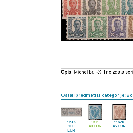
Opis:
Michel br. I-XIII neizdata seri
Ostali predmeti iz kategorije: B
*
618
*
619
**
620
100
40 EUR
45 EUR
EUR