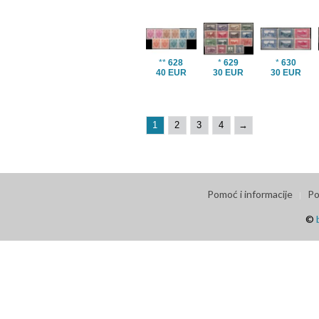
**
628
*
629
*
630
40 EUR
30 EUR
30 EUR
1
2
3
4
→
Pomoć i informacije
Po
©