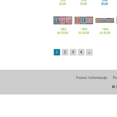
320
250
250
EUR
EUR
EUR
*
862
*
863
*
864
85 EUR
35 EUR
10 EUR
1
2
3
4
→
Pomoć i informacije
Po
©