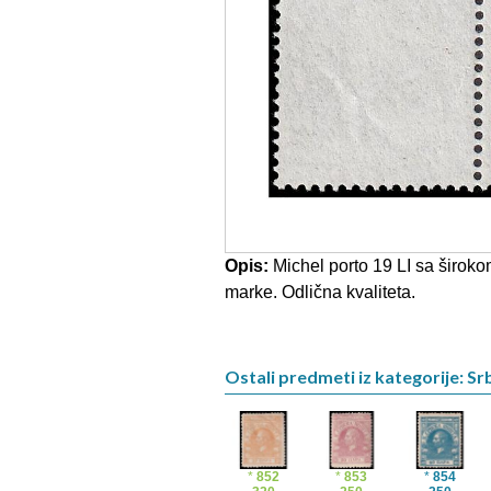
Opis:
Michel porto 19 LI sa širok
marke. Odlična kvaliteta.
Ostali predmeti iz kategorije: Srb
*
852
*
853
*
854