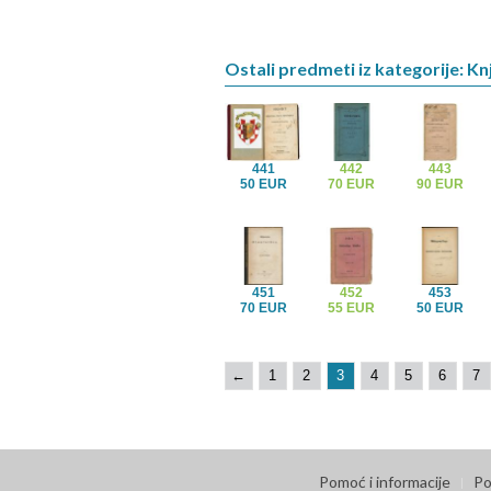
Ostali predmeti iz kategorije: Knj
441
442
443
50 EUR
70 EUR
90 EUR
451
452
453
70 EUR
55 EUR
50 EUR
←
1
2
3
4
5
6
7
Pomoć i informacije
Po