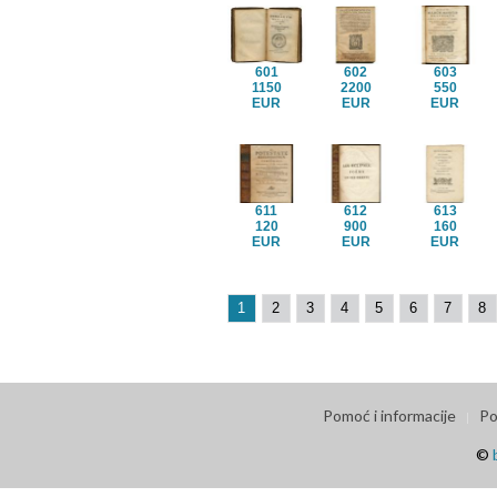
601
602
603
1150
2200
550
EUR
EUR
EUR
611
612
613
120
900
160
EUR
EUR
EUR
1
2
3
4
5
6
7
8
Pomoć i informacije
Po
©