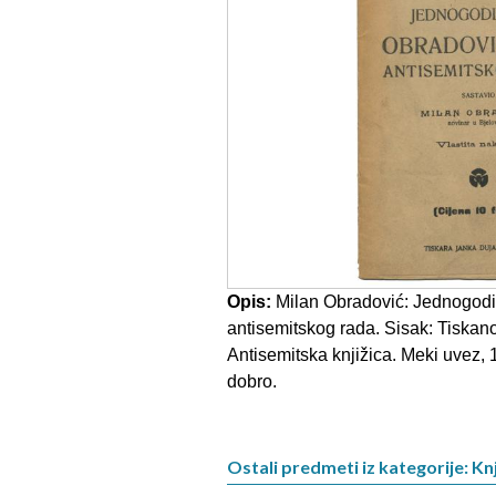
Opis:
Milan Obradović: Jednogodi
antisemitskog rada. Sisak: Tiskano
Antisemitska knjižica. Meki uvez, 1
dobro.
Ostali predmeti iz kategorije: Knj