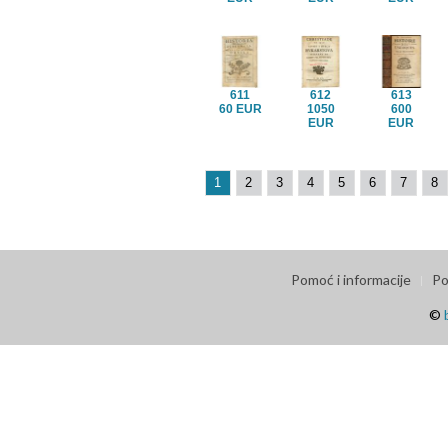
611
612
613
60 EUR
1050
600
EUR
EUR
1
2
3
4
5
6
7
8
Pomoć i informacije
Po
©