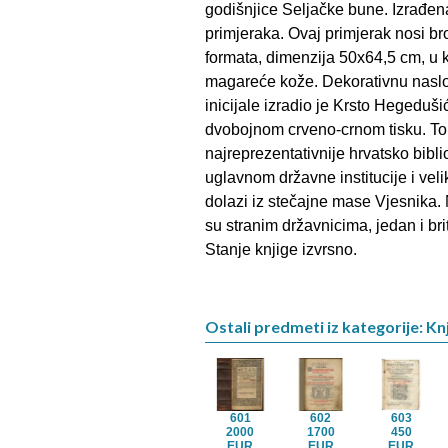
godišnjice Seljačke bune. Izrađen
primjeraka. Ovaj primjerak nosi br
formata, dimenzija 50x64,5 cm, u
magareće kože. Dekorativnu naslov
inicijale izradio je Krsto Hegeduši
dvobojnom crveno-crnom tisku. To j
najreprezentativnije hrvatsko bibl
uglavnom državne institucije i vel
dolazi iz stečajne mase Vjesnika.
su stranim državnicima, jedan i brita
Stanje knjige izvrsno.
Ostali predmeti iz kategorije: Knj
601
602
603
2000
1700
450
EUR
EUR
EUR