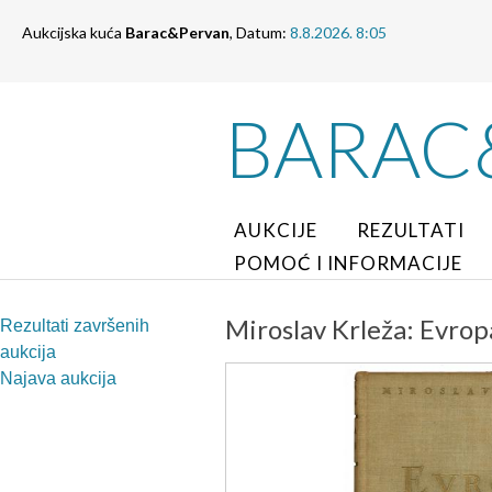
Aukcijska kuća
Barac&Pervan
, Datum:
8.8.2026. 8:05
BARAC
AUKCIJE
REZULTATI
POMOĆ I INFORMACIJE
Miroslav Krleža: Evrop
Rezultati završenih
aukcija
Najava aukcija