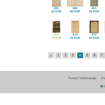
661
662
663
25 EUR
80 EUR
30 EUR
671
672
673
70 EUR
35 EUR
20 EUR
←
1
2
3
4
5
6
7
Pomoć i informacije
Po
©