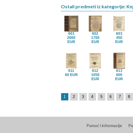
Ostali predmeti iz kategorije: Knj
601
602
603
2000
1700
450
EUR
EUR
EUR
611
612
613
60 EUR
1050
600
EUR
EUR
1
2
3
4
5
6
7
8
Pomoć i informacije
Po