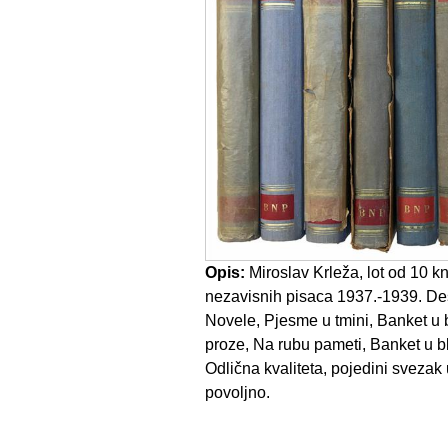
Opis:
Miroslav Krleža, lot od 10 kn
nezavisnih pisaca 1937.-1939. Des
Novele, Pjesme u tmini, Banket u bl
proze, Na rubu pameti, Banket u blit
Odlična kvaliteta, pojedini svezak u
povoljno.