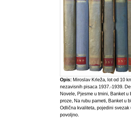
Opis:
Miroslav Krleža, lot od 10 kn
nezavisnih pisaca 1937.-1939. Des
Novele, Pjesme u tmini, Banket u bl
proze, Na rubu pameti, Banket u blit
Odlična kvaliteta, pojedini svezak u
povoljno.