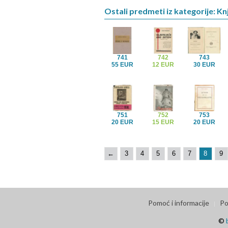
Ostali predmeti iz kategorije: Knj
741
742
743
55 EUR
12 EUR
30 EUR
751
752
753
20 EUR
15 EUR
20 EUR
←
3
4
5
6
7
8
9
Pomoć i informacije
Po
©